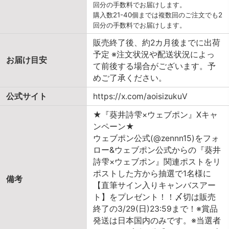
回分の手数料でお届けします。
購入数21-40個までは複数回のご注文でも2
回分の手数料でお届けします。
販売終了後、約2カ月後までに出荷
予定 ※注文状況や配送状況によっ
お届け目安
て前後する場合がございます。予
めご了承ください。
公式サイト
https://x.com/aoisizukuV
★『葵井詩雫×ウェブポン』Xキャ
ンペーン★
ウェブポン公式(@zennn15)をフォ
ロー&ウェブポン公式からの『葵井
詩雫×ウェブポン』関連ポストをリ
ポストした方から抽選で1名様に
備考
【直筆サイン入りキャンバスアー
ト】をプレゼント！！〆切は販売
終了の3/29(日)23:59まで！※賞品
発送は日本国内のみです。※当選者