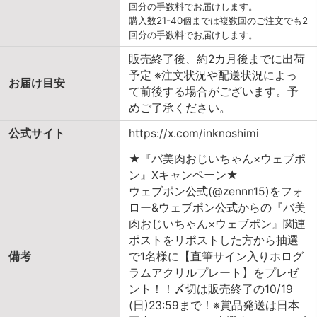
回分の手数料でお届けします。
購入数21-40個までは複数回のご注文でも2
回分の手数料でお届けします。
販売終了後、約2カ月後までに出荷
予定 ※注文状況や配送状況によっ
お届け目安
て前後する場合がございます。予
めご了承ください。
公式サイト
https://x.com/inknoshimi
★『バ美肉おじいちゃん×ウェブポ
ン』Xキャンペーン★
ウェブポン公式(@zennn15)をフォ
ロー&ウェブポン公式からの『バ美
肉おじいちゃん×ウェブポン』関連
ポストをリポストした方から抽選
備考
で1名様に【直筆サイン入りホログ
ラムアクリルプレート】をプレゼ
ント！！〆切は販売終了の10/19
(日)23:59まで！※賞品発送は日本