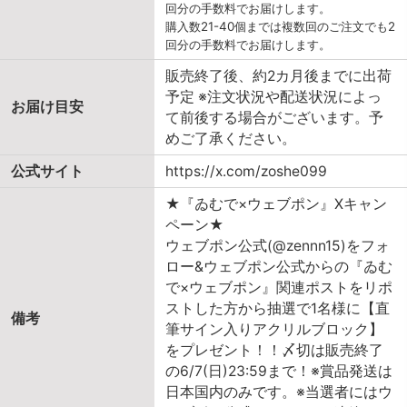
回分の手数料でお届けします。
購入数21-40個までは複数回のご注文でも2
回分の手数料でお届けします。
販売終了後、約2カ月後までに出荷
予定 ※注文状況や配送状況によっ
お届け目安
て前後する場合がございます。予
めご了承ください。
公式サイト
https://x.com/zoshe099
★『ゐむで×ウェブポン』Xキャン
ペーン★
ウェブポン公式(@zennn15)をフォ
ロー&ウェブポン公式からの『ゐむ
で×ウェブポン』関連ポストをリポ
ストした方から抽選で1名様に【直
備考
筆サイン入りアクリルブロック】
をプレゼント！！〆切は販売終了
の6/7(日)23:59まで！※賞品発送は
日本国内のみです。※当選者にはウ