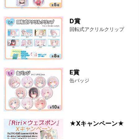
D賞
回転式アクリルクリップ
E賞
缶バッジ
★Xキャンペーン★