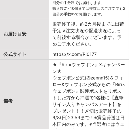
回分の手数料でお届けします。
購入数21-40個までは複数回のご注文でも2
回分の手数料でお届けします。
販売終了後、約2カ月後までに出荷
予定 ※注文状況や配送状況によっ
お届け目安
て前後する場合がございます。予
めご了承ください。
公式サイト
https://x.com/Ri0177
★『Riri×ウェブポン』Xキャンペー
ン★
ウェブポン公式(@zennn15)をフォ
ロー&ウェブポン公式からの『Riri×
ウェブポン』関連ポストをリポス
トした方から抽選で1名様に【直筆
備考
サイン入りキャンバスアート】を
プレゼント！！〆切は販売終了の
6/8(日)23:59まで！※賞品発送は日
本国内のみです。※当選者にはウェ