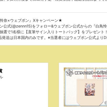
怜奈×ウェブポン』Xキャンペーン★
ン公式(@zennn15)をフォロー&ウェブポン公式からの『白
抽選で1名様に【直筆サイン入りトートバッグ】をプレゼント！！〆
品発送は日本国内のみです。※当選者にはウェブポン公式より
賞
ル