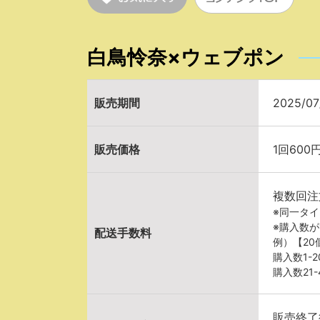
白鳥怜奈×ウェブポン
販売期間
2025/07
販売価格
1回600
複数回注
※同一タ
※購入数
配送手数料
例）【2
購入数1-
購入数21
販売終了