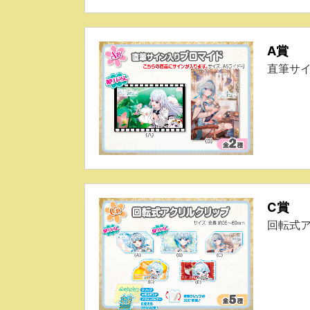
A賞
直筆サ
C賞
回転式