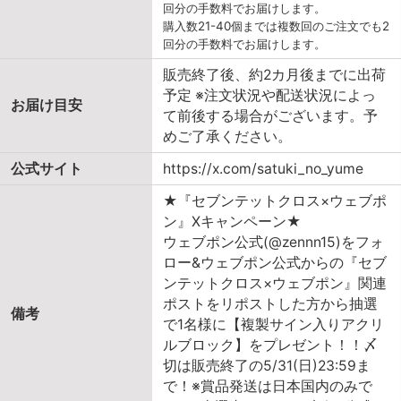
回分の手数料でお届けします。
購入数21-40個までは複数回のご注文でも2
回分の手数料でお届けします。
販売終了後、約2カ月後までに出荷
予定 ※注文状況や配送状況によっ
お届け目安
て前後する場合がございます。予
めご了承ください。
公式サイト
https://x.com/satuki_no_yume
★『セブンテットクロス×ウェブポ
ン』Xキャンペーン★
ウェブポン公式(@zennn15)をフォ
ロー&ウェブポン公式からの『セブ
ンテットクロス×ウェブポン』関連
ポストをリポストした方から抽選
備考
で1名様に【複製サイン入りアクリ
ルブロック】をプレゼント！！〆
切は販売終了の5/31(日)23:59ま
で！※賞品発送は日本国内のみで