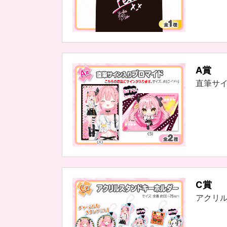
A賞
直筆サ
C賞
アクリ