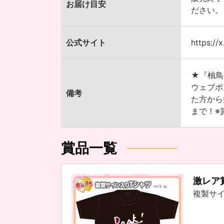
お届け目安
ださい。
公式サイト
https://
★『柚鳥
ウェブポ
備考
た方から
まで！※
賞品一覧
激レア
複製サイ