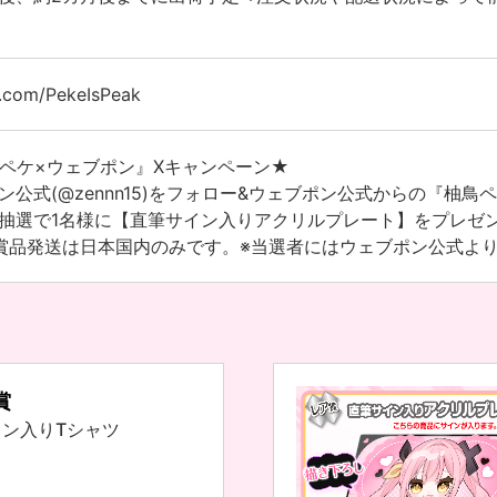
x.com/PekeIsPeak
ペケ×ウェブポン』Xキャンペーン★
ン公式(@zennn15)をフォロー&ウェブポン公式からの『柚
抽選で1名様に【直筆サイン入りアクリルプレート】をプレゼント！！
賞品発送は日本国内のみです。※当選者にはウェブポン公式よ
賞
ン入りTシャツ