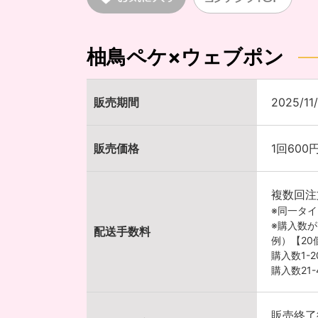
柚鳥ペケ×ウェブポン
販売期間
2025/11
販売価格
1回600
複数回注
※同一タ
※購入数
配送手数料
例）【2
購入数1-
購入数21
販売終了