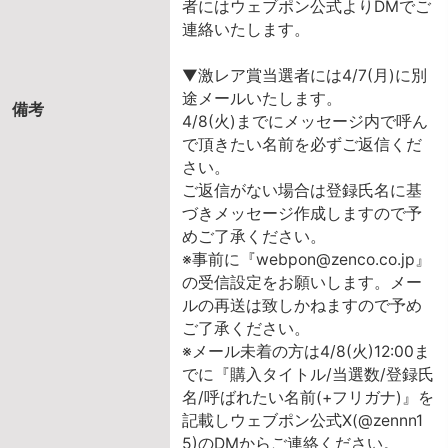
者にはウェブポン公式よりDMでご
連絡いたします。
▼激レア賞当選者には4/7(月)に別
途メールいたします。
備考
4/8(火)までにメッセージ内で呼ん
で頂きたい名前を必ずご返信くだ
さい。
ご返信がない場合は登録氏名に基
づきメッセージ作成しますので予
めご了承ください。
※事前に『webpon@zenco.co.jp』
の受信設定をお願いします。メー
ルの再送は致しかねますので予め
ご了承ください。
※メール未着の方は4/8(火)12:00ま
でに『購入タイトル/当選数/登録氏
名/呼ばれたい名前(+フリガナ)』を
記載しウェブポン公式X(@zennn1
5)のDMからご連絡ください。