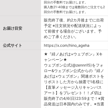
回分の手数料でお届けします。
購入数21-40個までは複数回のご注文でも2
回分の手数料でお届けします。
販売終了後、約2カ月後までに出荷
予定 ※注文状況や配送状況によっ
お届け目安
て前後する場合がございます。予
めご了承ください。
公式サイト
https://x.com/hino_ageha
★『緋ノあげは×ウェブポン』Xキ
ャンペーン★
ウェブポン公式(@zennn15)をフォ
ロー&ウェブポン公式からの『緋ノ
あげは×ウェブポン』関連ポストを
リポストした方から抽選で1名様に
【直筆メッセージ入りキャンバス
アート】をプレゼント！！〆切は
販売終了の4/6(日)23:59まで！※賞
品発送は日本国内のみです。※当選