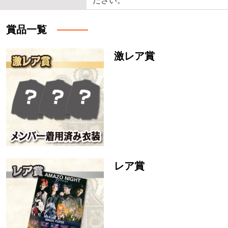
ださい。
賞品一覧
激レア賞
レア賞