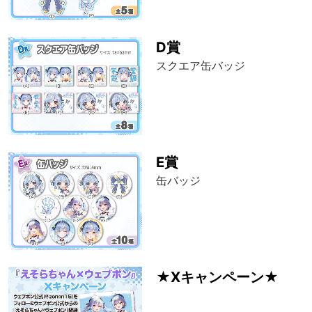
D賞
スクエア缶バッジ
E賞
缶バッジ
★Xキャンペーン★