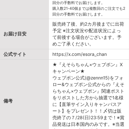
回分の手数料でお届けします。
購入数21-40個までは複数回のご注文でも2
回分の手数料でお届けします。
販売終了後、約2カ月後までに出荷
予定 ※注文状況や配送状況によっ
お届け目安
て前後する場合がございます。予
めご了承ください。
公式サイト
https://x.com/esora_chan
★『えそらちゃん×ウェブポン』X
キャンペーン★
ウェブポン公式(@zennn15)をフォ
ロー&ウェブポン公式からの『えそ
らちゃん×ウェブポン』関連ポスト
をリポストした方から抽選で1名様
備考
に【直筆サイン入りキャンバスア
ート】をプレゼント！！〆切は販
売終了の７/28(日)23:59まで！※賞
品発送は日本国内のみです。※当選