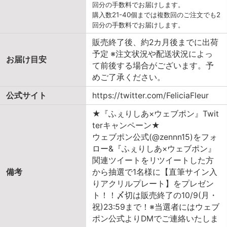
回分の手数料でお届けします。
購入数21-40個までは複数回のご注文でも2
回分の手数料でお届けします。
販売終了後、約2カ月後までに出荷
予定 ※注文状況や配送状況によっ
お届け目安
て前後する場合がございます。予
めご了承ください。
公式サイト
https://twitter.com/FeliciaFleur
★『ふぇりしあ×ウェブポン』Twit
terキャンペーン★
ウェブポン公式(@zennn15)をフォ
ロー&『ふぇりしあ×ウェブポン』
関連ツイートをリツイートした方
備考
から抽選で1名様に【直筆サイン入
りアクリルプレート】をプレゼン
ト！！〆切は販売終了の10/9(月・
祝)23:59まで！※当選者にはウェブ
ポン公式よりDMでご連絡いたしま