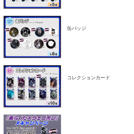
D賞
缶バッジ
E賞
コレクションカード
★Xキャンペーン★