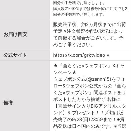
回分の手数料でお届けします。
購入数21-40個までは複数回のご注文でも2
回分の手数料でお届けします。
販売終了後、約2カ月後までに出荷
予定 ※注文状況や配送状況によっ
お届け目安
て前後する場合がございます。予
めご了承ください。
公式サイト
https://x.com/grktvideo_v
★『画らくた×ウェブポン』Xキャ
ンペーン★
ウェブポン公式(@zennn15)をフォ
ロー&ウェブポン公式からの『画ら
くた×ウェブポン』関連ポストをリ
ポストした方から抽選で1名様に
備考
【直筆サイン入りBIGアクリルスタ
ンド】をプレゼント！！〆切は販
売終了の9/28(日)23:59まで！※賞
品発送は日本国内のみです。※当選