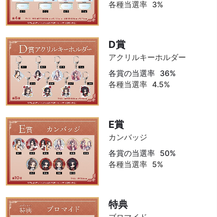
各種当選率
3%
D賞
アクリルキーホルダー
各賞の当選率
36%
各種当選率
4.5%
E賞
カンバッジ
各賞の当選率
50%
各種当選率
5%
特典