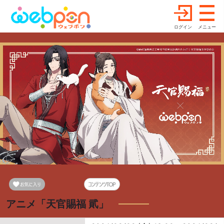
ログイン
メニュー
アニメ「天官賜福 貮」