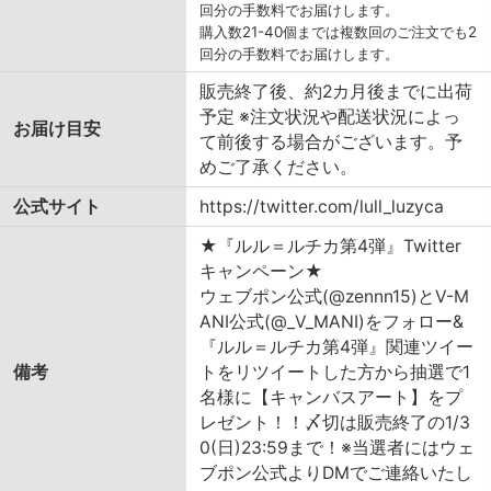
回分の手数料でお届けします。
購入数21-40個までは複数回のご注文でも2
回分の手数料でお届けします。
販売終了後、約2カ月後までに出荷
予定 ※注文状況や配送状況によっ
お届け目安
て前後する場合がございます。予
めご了承ください。
公式サイト
https://twitter.com/lull_luzyca
★『ルル＝ルチカ第4弾』Twitter
キャンペーン★
ウェブポン公式(@zennn15)とV-M
ANI公式(@_V_MANI)をフォロー&
『ルル＝ルチカ第4弾』関連ツイー
備考
トをリツイートした方から抽選で1
名様に【キャンバスアート】をプ
レゼント！！〆切は販売終了の1/3
0(日)23:59まで！※当選者にはウェ
ブポン公式よりDMでご連絡いたし