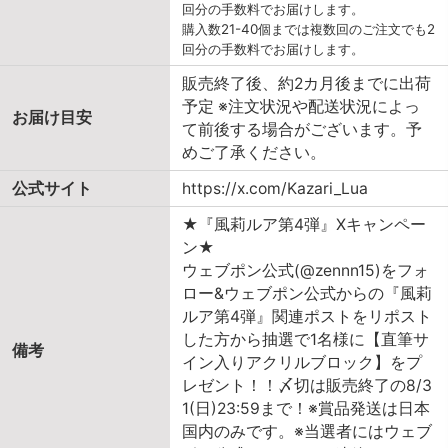
回分の手数料でお届けします。
購入数21-40個までは複数回のご注文でも2
回分の手数料でお届けします。
販売終了後、約2カ月後までに出荷
予定 ※注文状況や配送状況によっ
お届け目安
て前後する場合がございます。予
めご了承ください。
公式サイト
https://x.com/Kazari_Lua
★『風莉ルア第4弾』Xキャンペー
ン★
ウェブポン公式(@zennn15)をフォ
ロー&ウェブポン公式からの『風莉
ルア第4弾』関連ポストをリポスト
した方から抽選で1名様に【直筆サ
備考
イン入りアクリルブロック】をプ
レゼント！！〆切は販売終了の8/3
1(日)23:59まで！※賞品発送は日本
国内のみです。※当選者にはウェブ