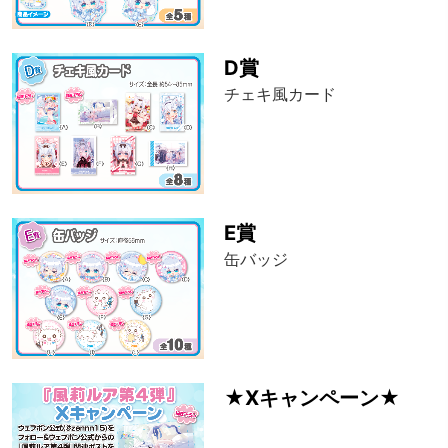
D賞
チェキ風カード
E賞
缶バッジ
★Xキャンペーン★