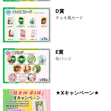
D賞
チェキ風カード
E賞
缶バッジ
★Xキャンペーン★