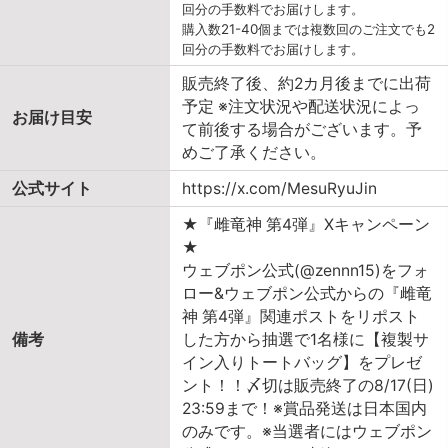
回分の手数料でお届けします。
購入数21-40個までは複数回のご注文でも2
回分の手数料でお届けします。
販売終了後、約2カ月後までに出荷
予定 ※注文状況や配送状況によっ
お届け目安
て前後する場合がございます。予
めご了承ください。
公式サイト
https://x.com/MesuRyuJin
★『雌竜神 第4弾』Xキャンペーン
★
ウェブポン公式(@zennn15)をフォ
ロー&ウェブポン公式からの『雌竜
神 第4弾』関連ポストをリポスト
備考
した方から抽選で1名様に【複製サ
イン入りトートバッグ】をプレゼ
ント！！〆切は販売終了の8/17(日)
23:59まで！※賞品発送は日本国内
のみです。※当選者にはウェブポン