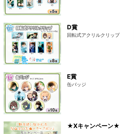
D賞
回転式アクリルクリップ
E賞
缶バッジ
★Xキャンペーン★