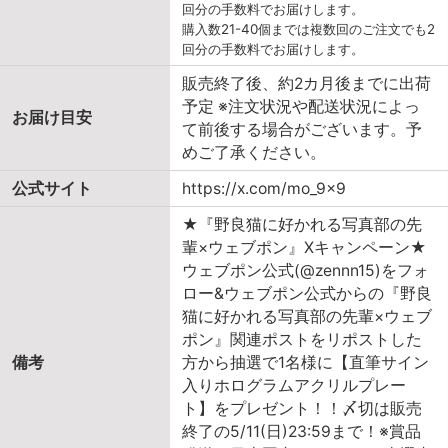
回分の手数料でお届けします。
購入数21-40個までは複数回のご注文でも2
回分の手数料でお届けします。
販売終了後、約2カ月後までに出荷
予定 ※注文状況や配送状況によっ
お届け目安
て前後する場合がございます。予
めご了承ください。
公式サイト
https://x.com/mo_9x9
★『野良猫に好かれる写真部の先
輩×ウェブポン』Xキャンペーン★
ウェブポン公式(@zennn15)をフォ
ロー&ウェブポン公式からの『野良
猫に好かれる写真部の先輩×ウェブ
ポン』関連ポストをリポストした
備考
方から抽選で1名様に【直筆サイン
入りホログラムアクリルプレー
ト】をプレゼント！！〆切は販売
終了の5/11(日)23:59まで！※賞品