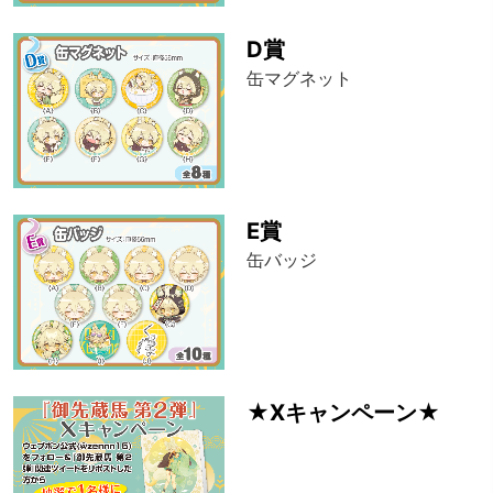
D賞
缶マグネット
E賞
缶バッジ
★Xキャンペーン★