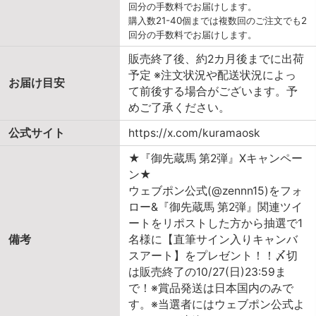
回分の手数料でお届けします。
購入数21-40個までは複数回のご注文でも2
回分の手数料でお届けします。
販売終了後、約2カ月後までに出荷
予定 ※注文状況や配送状況によっ
お届け目安
て前後する場合がございます。予
めご了承ください。
公式サイト
https://x.com/kuramaosk
★『御先蔵馬 第2弾』Xキャンペー
ン★
ウェブポン公式(@zennn15)をフォ
ロー&『御先蔵馬 第2弾』関連ツイ
ートをリポストした方から抽選で1
備考
名様に【直筆サイン入りキャンバ
スアート】をプレゼント！！〆切
は販売終了の10/27(日)23:59ま
で！※賞品発送は日本国内のみで
す。※当選者にはウェブポン公式よ