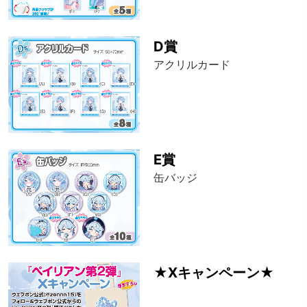
D賞
アクリルカード
E賞
缶バッジ
★Xキャンペーン★