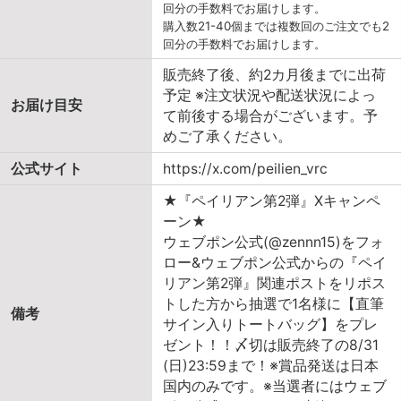
回分の手数料でお届けします。
購入数21-40個までは複数回のご注文でも2
回分の手数料でお届けします。
販売終了後、約2カ月後までに出荷
予定 ※注文状況や配送状況によっ
お届け目安
て前後する場合がございます。予
めご了承ください。
公式サイト
https://x.com/peilien_vrc
★『ペイリアン第2弾』Xキャンペ
ーン★
ウェブポン公式(@zennn15)をフォ
ロー&ウェブポン公式からの『ペイ
リアン第2弾』関連ポストをリポス
トした方から抽選で1名様に【直筆
備考
サイン入りトートバッグ】をプレ
ゼント！！〆切は販売終了の8/31
(日)23:59まで！※賞品発送は日本
国内のみです。※当選者にはウェブ