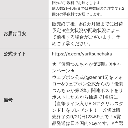
回分の手数料でお届けします。
購入数21-40個までは複数回のご注文でも2
回分の手数料でお届けします。
販売終了後、約2カ月後までに出荷
予定 ※注文状況や配送状況によっ
お届け目安
て前後する場合がございます。予
めご了承ください。
公式サイト
https://x.com/yuritsunchaka
★『優莉つんちゃか第2弾』Xキャ
ンペーン★
ウェブポン公式(@zennn15)をフォ
ロー&ウェブポン公式からの『優莉
つんちゃか第2弾』関連ポストをリ
ポストした方から抽選で1名様に
備考
【直筆サイン入りBIGアクリルスタ
ンド】をプレゼント！！〆切は販
売終了の9/21(日)23:59まで！※賞
品発送は日本国内のみです。※当選