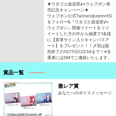
★ウタゴエ放送部♪×ウェブポン発
売記念キャンペーン★
ウェブポン公式Twitter(@zennn15)
をフォロー&『ウタゴエ放送部♪×
ウェブポン』関連ツイートをリツ
イートした方の中から抽選で1名様
に【直筆サイン入りキャンバスア
ート】をプレゼント！！〆切は販
売終了の10/11(日)23:59まで！※当
選者にはDMでご連絡いたします。
賞品一覧
激レア賞
あなたへのボイスメッセージ