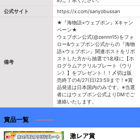
めご了承ください。
公式サイト
https://x.com/sanyobussan
★『海物語×ウェブポン』Xキャン
ペーン★
ウェブポン公式(@zennn15)をフォ
ロー&ウェブポン公式からの『海物
語×ウェブポン』関連ポストをリポ
ストした方から抽選で1名様に【ホ
備考
ログラムアクリルプレート《ウリ
ン》】をプレゼント！！〆切は販
売終了の4/27(日)23:59まで！※賞
品発送は日本国内のみです。※当選
者にはウェブポン公式よりDMでご
連絡いたします。
賞品一覧
激レア賞