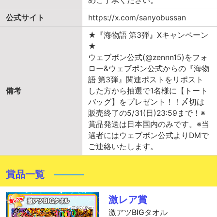
めご了承ください。
公式サイト
https://x.com/sanyobussan
★『海物語 第3弾』Xキャンペーン
★
ウェブポン公式(@zennn15)をフォ
ロー&ウェブポン公式からの『海物
語 第3弾』関連ポストをリポスト
備考
した方から抽選で1名様に【トート
バッグ】をプレゼント！！〆切は
販売終了の5/31(日)23:59まで！※
賞品発送は日本国内のみです。※当
選者にはウェブポン公式よりDMで
ご連絡いたします。
賞品一覧
激レア賞
激アツBIGタオル