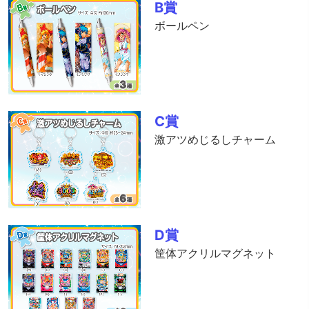
B賞
ボールペン
C賞
激アツめじるしチャーム
D賞
筐体アクリルマグネット