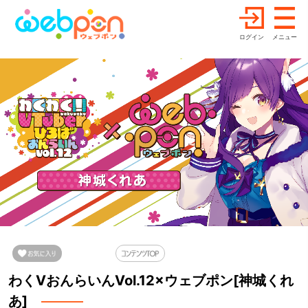
ログイン
メニュー
わくVおんらいんVol.12×ウェブポン[神城くれ
あ]