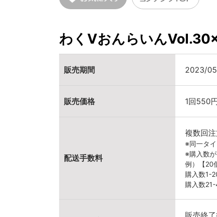
わくVおんらいんVol.3
販売期間
2023/05
販売価格
1回550
複数回注
※同一タ
※購入数
配送手数料
例）【2
購入数1-
購入数21
販売終了