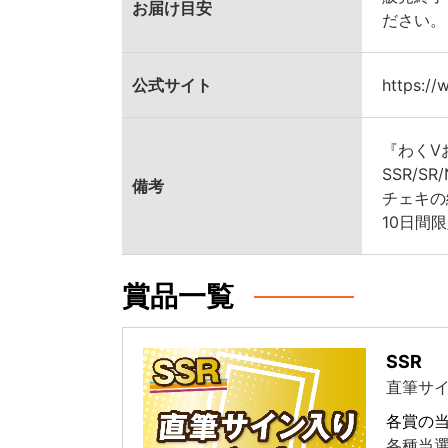
お届け目安
ださい。
公式サイト
https:/
『わくV
SSR/
備考
チェキの
10日間
賞品一覧
SSR
直筆サ
各賞の
各種当