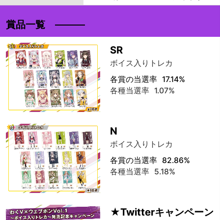
賞品一覧
SR
ボイス入りトレカ
各賞の当選率
17.14%
各種当選率
1.07%
N
ボイス入りトレカ
各賞の当選率
82.86%
各種当選率
5.18%
★Twitterキャンペーン