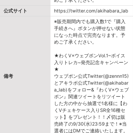
めご了承ください。
公式サイト
https://twitter.com/akihabara_lab
※販売期間内でも購入数1で『購入
手続きへ』ボタンが押せない状態
になった時点で完売なります。予
めご了承ください。
★わくV×ウェブポンVol.1~ボイス
入りトレカ~発売記念キャンペーン
★
備考
ウェブポン公式Twitter(@zennn15)
とアキラボ公式Twitter(@akihabar
a_lab)をフォロー&『わくV×ウェブ
ポン』関連ツイートをリツイート
した方の中から抽選で1名様に【わ
くVチェキケース入りSR全16種セ
ット】をプレゼント！！〆切は販
売終了の9/30(水)23:59まで！※当
選者にはDMでご連絡いたします。