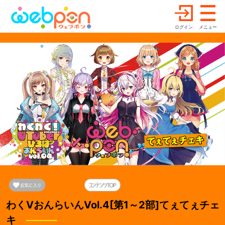
ログイン
メニュー
わくVおんらいんVol.4[第1～2部]てぇてぇチェ
キ