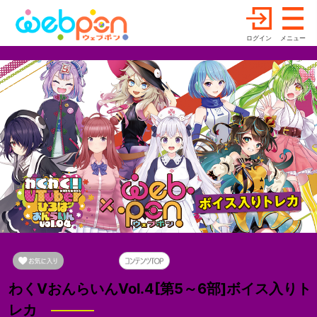
ログイン
メニュー
わくVおんらいんVol.4[第5～6部]ボイス入りト
レカ