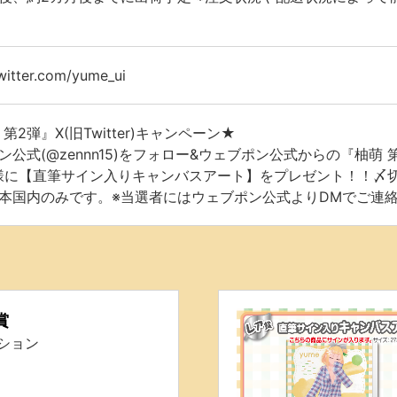
twitter.com/yume_ui
第2弾』X(旧Twitter)キャンペーン★
ン公式(@zennn15)をフォロー&ウェブポン公式からの『柚
様に【直筆サイン入りキャンバスアート】をプレゼント！！〆切は販売
本国内のみです。※当選者にはウェブポン公式よりDMでご連
賞
ッション