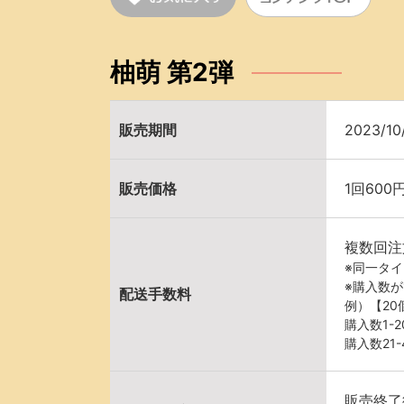
柚萌 第2弾
販売期間
2023/10
販売価格
1回600
複数回注
※同一タ
※購入数
配送手数料
例）【2
購入数1-
購入数21
販売終了