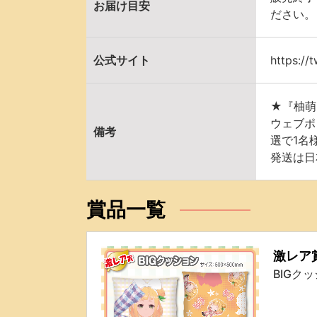
お届け目安
ださい。
公式サイト
https://
★『柚萌 
ウェブポ
備考
選で1名
発送は日
賞品一覧
激レア
BIGク