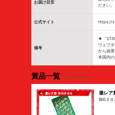
お届け目安
ださい。
公式サイト
https:/
★『ST
ウェブポ
備考
から抽選
本国内の
賞品一覧
激レア
BIGタオ