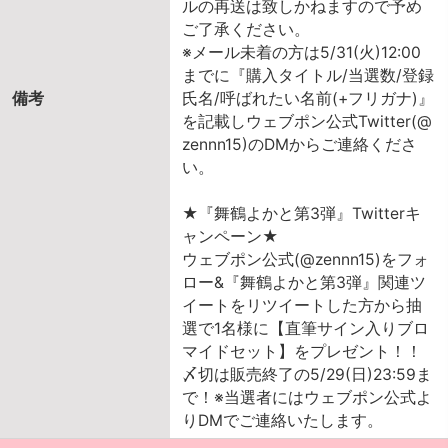
ルの再送は致しかねますので予め
ご了承ください。
※メール未着の方は5/31(火)12:00
までに『購入タイトル/当選数/登録
備考
氏名/呼ばれたい名前(+フリガナ)』
を記載しウェブポン公式Twitter(@
zennn15)のDMからご連絡くださ
い。
★『舞鶴よかと第3弾』Twitterキ
ャンペーン★
ウェブポン公式(@zennn15)をフォ
ロー&『舞鶴よかと第3弾』関連ツ
イートをリツイートした方から抽
選で1名様に【直筆サイン入りブロ
マイドセット】をプレゼント！！
〆切は販売終了の5/29(日)23:59ま
で！※当選者にはウェブポン公式よ
りDMでご連絡いたします。