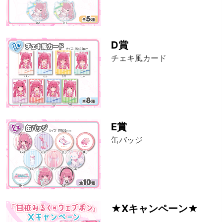
D賞
チェキ風カード
E賞
缶バッジ
★Xキャンペーン★