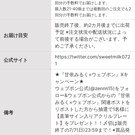
回分の手数料でお届けします。
購入数21-40個までは複数回のご注文でも2
回分の手数料でお届けします。
販売終了後、約2カ月後までに出荷
予定 ※注文状況や配送状況によっ
お届け目安
て前後する場合がございます。予
めご了承ください。
https://twitter.com/sweetmilk072
公式サイト
1
★『甘依みるく×ウェブポン』Xキ
ャンペーン★
ウェブポン公式(@zennn15)をフォ
ロー&ウェブポン公式からの『甘依
みるく×ウェブポン』関連ポストを
リポストした方から抽選で1名様に
備考
【直筆サイン入りアクリルプレー
ト】をプレゼント！！〆切は販売
終了の7/7(日)23:59まで！※賞品発