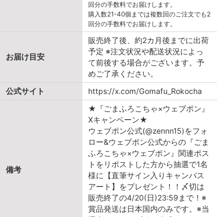
回分の手数料でお届けします。
購入数21-40個までは複数回のご注文でも2
回分の手数料でお届けします。
販売終了後、約2カ月後までに出荷
予定 ※注文状況や配送状況によっ
お届け目安
て前後する場合がございます。予
めご了承ください。
公式サイト
https://x.com/Gomafu_Rokocha
★『ごまふろこちゃ×ウェブポン』
Xキャンペーン★
ウェブポン公式(@zennn15)をフォ
ロー&ウェブポン公式からの『ごま
ふろこちゃ×ウェブポン』関連ポス
トをリポストした方から抽選で1名
備考
様に【直筆サイン入りキャンバス
アート】をプレゼント！！〆切は
販売終了の4/20(日)23:59まで！※
賞品発送は日本国内のみです。※当