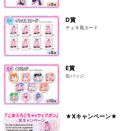
D賞
チェキ風カード
E賞
缶バッジ
★Xキャンペーン★