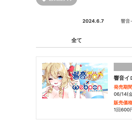
2024.6.7
響音
全て
響音イ
発売期
06/14(
販売価
1回600