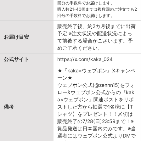
回分の手数料でお届けします。
購入数21-40個までは複数回のご注文でも2
回分の手数料でお届けします。
販売終了後、約2カ月後までに出荷
予定 ※注文状況や配送状況によっ
お届け目安
て前後する場合がございます。予
めご了承ください。
公式サイト
https://x.com/kaka_024
★『kaka×ウェブポン』Xキャンペ
ーン★
ウェブポン公式(@zennn15)をフォ
ロー&ウェブポン公式からの『kak
a×ウェブポン』関連ポストをリポ
備考
ストした方から抽選で1名様に【T
シャツ】をプレゼント！！〆切は
販売終了の7/28(日)23:59まで！※
賞品発送は日本国内のみです。※当
選者にはウェブポン公式よりDMで