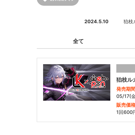
2024.5.10
狛枝ル
全て
狛枝ル
発売期
05/17(
販売価
1回600