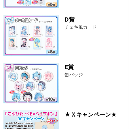
D賞
チェキ風カード
E賞
缶バッジ
★Ｘキャンペーン★