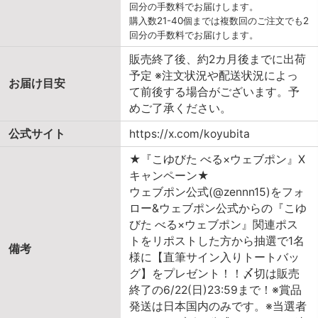
回分の手数料でお届けします。
購入数21-40個までは複数回のご注文でも2
回分の手数料でお届けします。
販売終了後、約2カ月後までに出荷
予定 ※注文状況や配送状況によっ
お届け目安
て前後する場合がございます。予
めご了承ください。
公式サイト
https://x.com/koyubita
★『こゆびた べる×ウェブポン』X
キャンペーン★
ウェブポン公式(@zennn15)をフォ
ロー&ウェブポン公式からの『こゆ
びた べる×ウェブポン』関連ポス
トをリポストした方から抽選で1名
備考
様に【直筆サイン入りトートバッ
グ】をプレゼント！！〆切は販売
終了の6/22(日)23:59まで！※賞品
発送は日本国内のみです。※当選者