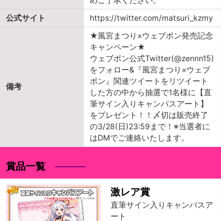
めご了承ください。
公式サイト
https://twitter.com/matsuri_kzmy
★風宮まつり×ウェブポン発売記念
キャンペーン★
ウェブポン公式Twitter(@zennn15)
をフォロー&『風宮まつり×ウェブ
ポン』関連ツイートをリツイート
備考
した方の中から抽選で1名様に【直
筆サイン入りキャンバスアート】
をプレゼント！！〆切は販売終了
の3/28(日)23:59まで！※当選者に
はDMでご連絡いたします。
賞品一覧
激レア賞
直筆サイン入りキャンバスア
ート