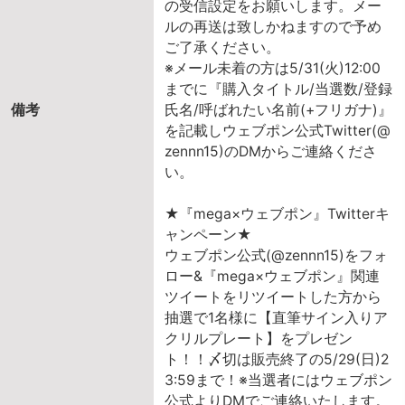
の受信設定をお願いします。メー
ルの再送は致しかねますので予め
ご了承ください。
※メール未着の方は5/31(火)12:00
までに『購入タイトル/当選数/登録
備考
氏名/呼ばれたい名前(+フリガナ)』
を記載しウェブポン公式Twitter(@
zennn15)のDMからご連絡くださ
い。
★『mega×ウェブポン』Twitterキ
ャンペーン★
ウェブポン公式(@zennn15)をフォ
ロー&『mega×ウェブポン』関連
ツイートをリツイートした方から
抽選で1名様に【直筆サイン入りア
クリルプレート】をプレゼン
ト！！〆切は販売終了の5/29(日)2
3:59まで！※当選者にはウェブポン
公式よりDMでご連絡いたします。