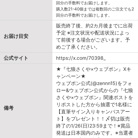
回分の手数料でお届けします。
購入数21-40個までは複数回のご注文でも2
回分の手数料でお届けします。
販売終了後、約2カ月後までに出荷
予定 ※注文状況や配送状況によっ
お届け目安
て前後する場合がございます。予
めご了承ください。
公式サイト
https://x.com/70398_
★『七狼さくや×ウェブポン』Xキ
ャンペーン★
ウェブポン公式(@zennn15)をフォ
ロー&ウェブポン公式からの『七狼
さくや×ウェブポン』関連ポストを
リポストした方から抽選で1名様に
備考
【直筆サイン入りキャンバスアー
ト】をプレゼント！！〆切は販売
終了の1/26(日)23:59まで！※賞品
発送は日本国内のみです。※当選者