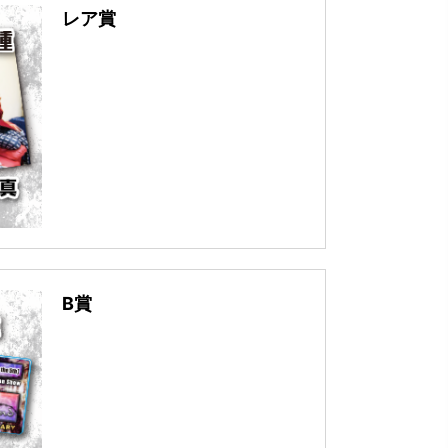
レア賞
B賞