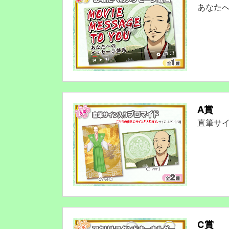
あなた
A賞
直筆サ
C賞