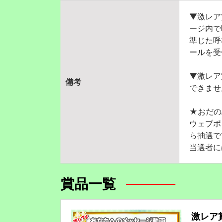
▼激レア
ージ内で
準じた呼
ールを受
▼激レア
備考
できませ
★おだの
ウェブポ
ら抽選で
当選者に
賞品一覧
激レア