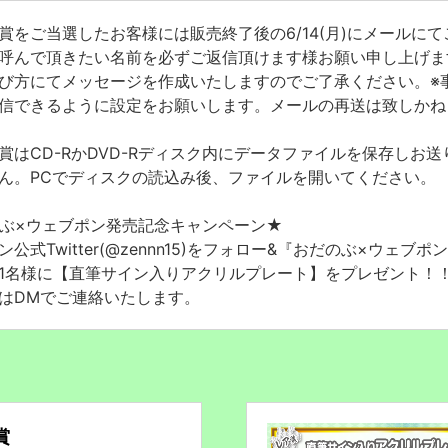
賞をご当選したお客様には販売終了後の6/14(月)にメールにてご
呼んで頂きたい名前を必ずご返信頂けます様お願い申し上げま
び方にてメッセージを作成いたしますのでご了承ください。※事前に『w
信できるように設定をお願いします。メールの再送は致しかね
賞はCD-RかDVD-Rディスク内にデータファイルを保存しお送
ん。PCでディスクの読込み後、ファイルを開いてください。
ぶ×ウェブポン発売記念キャンペーン★
ン公式Twitter(@zennn15)をフォロー&『おだのぶ×ウ
1名様に【直筆サイン入りアクリルプレート】をプレゼント！！〆切は
はDMでご連絡いたします。
賞