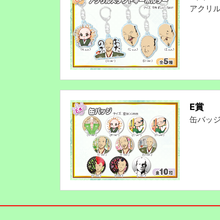
アクリ
E賞
缶バッ