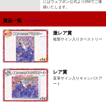
にはウェブポン公式よりDMでご連
絡いたします。
賞品一覧
激レア賞
複製サイン入りタペストリー
レア賞
直筆サイン入りキャンバスア
ート