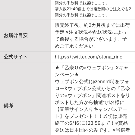
回分の手数料でお届けします。
購入数21-40個までは複数回のご注文でも2
回分の手数料でお届けします。
販売終了後、約2カ月後までに出荷
予定 ※注文状況や配送状況によっ
お届け目安
て前後する場合がございます。予
めご了承ください。
公式サイト
https://twitter.com/otona_rino
★『乙奈りの×ウェブポン』Xキャ
ンペーン★
ウェブポン公式(@zennn15)をフォ
ロー&ウェブポン公式からの『乙奈
りの×ウェブポン』関連ポストをリ
ポストした方から抽選で1名様に
備考
【直筆サイン入りキャンバスアー
ト】をプレゼント！！〆切は販売
終了の6/16(日)23:59まで！※賞品
発送は日本国内のみです。※当選者