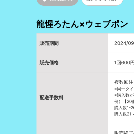
龍惺ろたん×ウェブポン
販売期間
2024/09
販売価格
1回600
複数回注
※同一タ
※購入数
配送手数料
例）【2
購入数1-
購入数21
販売終了