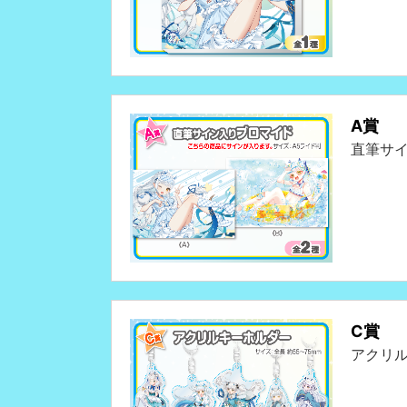
A賞
直筆サ
C賞
アクリ