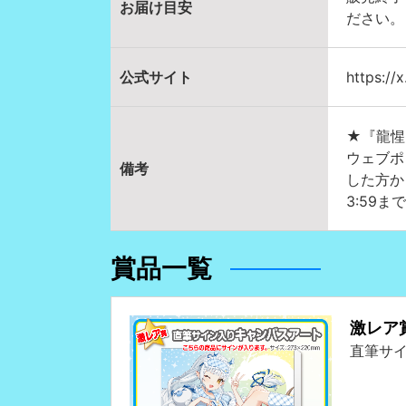
お届け目安
ださい。
公式サイト
https://
★『龍惺
ウェブポ
備考
した方か
3:59
賞品一覧
激レア
直筆サ