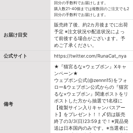
回分の手数料でお届けします。
購入数21-40個までは複数回のご注文でも2
回分の手数料でお届けします。
販売終了後、約2カ月後までに出荷
予定 ※注文状況や配送状況によっ
お届け目安
て前後する場合がございます。予
めご了承ください。
公式サイト
https://twitter.com/RunaCat_nya
★『猫宮るな×ウェブポン』Xキャ
ンペーン★
ウェブポン公式(@zennn15)をフォ
ロー&ウェブポン公式からの『猫宮
るな×ウェブポン』関連ポストをリ
ポストした方から抽選で1名様に
備考
【複製サイン入りキャンバスアー
ト】をプレゼント！！〆切は販売
終了の3/3(日)23:59まで！※賞品発
送は日本国内のみです。※当選者に