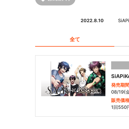
2022.8.10
SiA
全て
SiAP
発売期
08/19(
販売価
1回550