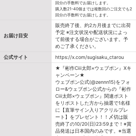
回分の手数料でお届けします。
購入数21-40個までは複数回のご注文でも2
回分の手数料でお届けします。
販売終了後、約2カ月後までに出荷
予定 ※注文状況や配送状況によっ
お届け目安
て前後する場合がございます。予
めご了承ください。
公式サイト
https://x.com/sugisaku_ctarou
★『彬作Ciii太郎×ウェブポン』Xキ
ャンペーン★
ウェブポン公式(@zennn15)をフォ
ロー&ウェブポン公式からの『彬作
Ciii太郎×ウェブポン』関連ポスト
をリポストした方から抽選で1名様
に【直筆サイン入りアクリルプレ
ート】をプレゼント！！〆切は販
売終了の10/20(日)23:59まで！※賞
品発送は日本国内のみです。※当選