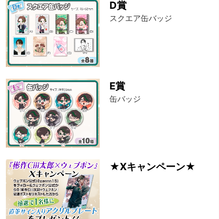
D賞
スクエア缶バッジ
E賞
缶バッジ
★Xキャンペーン★