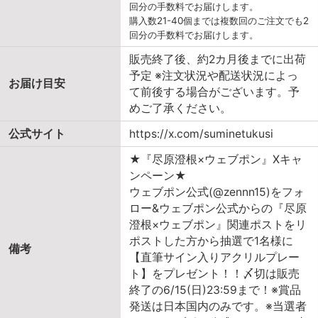
回分の手数料でお届けします。
購入数21-40個までは複数回のご注文でも2
回分の手数料でお届けします。
販売終了後、約2カ月後までに出荷
予定 ※注文状況や配送状況によっ
お届け目安
て前後する場合がございます。予
めご了承ください。
公式サイト
https://x.com/suminetukusi
★『尽原澄根×ウェブポン』Xキャ
ンペーン★
ウェブポン公式(@zennn15)をフォ
ロー&ウェブポン公式からの『尽原
澄根×ウェブポン』関連ポストをリ
ポストした方から抽選で1名様に
備考
【直筆サイン入りアクリルプレー
ト】をプレゼント！！〆切は販売
終了の6/15(日)23:59まで！※賞品
発送は日本国内のみです。※当選者