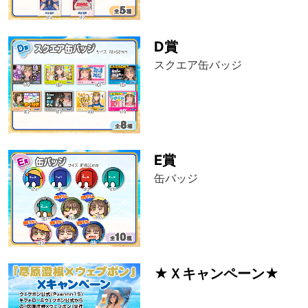
D賞
スクエア缶バッジ
E賞
缶バッジ
★Ｘキャンペーン★