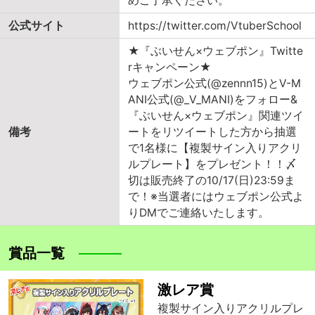
めご了承ください。
公式サイト
https://twitter.com/VtuberSchool
★『ぶいせん×ウェブポン』Twitte
rキャンペーン★
ウェブポン公式(@zennn15)とV-M
ANI公式(@_V_MANI)をフォロー&
『ぶいせん×ウェブポン』関連ツイ
備考
ートをリツイートした方から抽選
で1名様に【複製サイン入りアクリ
ルプレート】をプレゼント！！〆
切は販売終了の10/17(日)23:59ま
で！※当選者にはウェブポン公式よ
りDMでご連絡いたします。
賞品一覧
激レア賞
複製サイン入りアクリルプレ