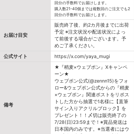
回分の手数料でお届けします。
購入数21-40個までは複数回のご注文でも2
回分の手数料でお届けします。
販売終了後、約2カ月後までに出荷
予定 ※注文状況や配送状況によっ
お届け目安
て前後する場合がございます。予
めご了承ください。
公式サイト
https://x.com/yaya_mugi
★『稍麦×ウェブポン』Xキャンペ
ーン★
ウェブポン公式(@zennn15)をフォ
ロー&ウェブポン公式からの『稍麦
×ウェブポン』関連ポストをリポス
トした方から抽選で1名様に【直筆
備考
サイン入りアクリルブロック】を
プレゼント！！〆切は販売終了の
7/28(日)23:59まで！※賞品発送は
日本国内のみです。※当選者にはウ